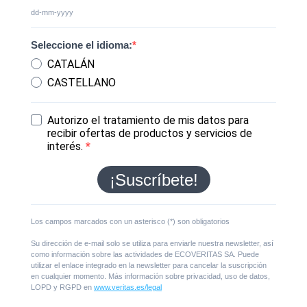
dd-mm-yyyy
Seleccione el idioma:
CATALÁN
CASTELLANO
Autorizo el tratamiento de mis datos para
recibir ofertas de productos y servicios de
interés.
¡Suscríbete!
Los campos marcados con un asterisco (*) son obligatorios
Su dirección de e-mail solo se utiliza para enviarle nuestra newsletter, así
como información sobre las actividades de ECOVERITAS SA. Puede
utilizar el enlace integrado en la newsletter para cancelar la suscripción
en cualquier momento. Más información sobre privacidad, uso de datos,
LOPD y RGPD en
www.veritas.es/legal