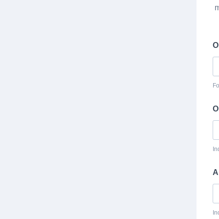
m
O
Fo
O
In
A
In