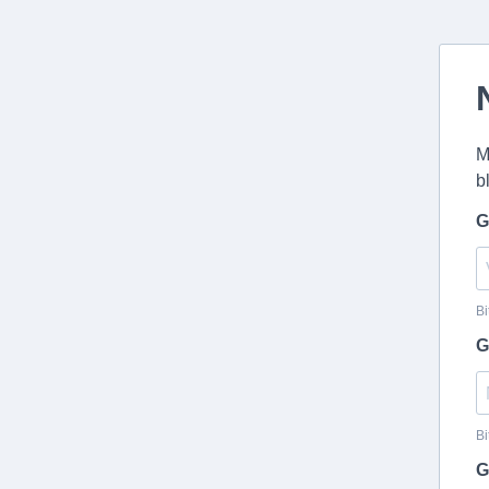
M
b
G
Bi
G
Bi
G