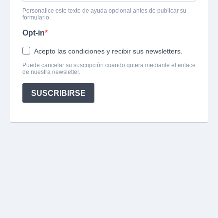
Personalice este texto de ayuda opcional antes de publicar su
formulario.
Opt-in
Acepto las condiciones y recibir sus newsletters.
Puede cancelar su suscripción cuando quiera mediante el enlace
de nuestra newsletter.
SUSCRIBIRSE