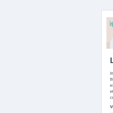
I
t
e
e
c
V