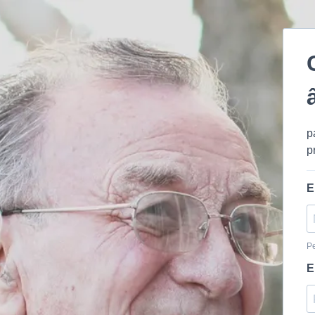
p
p
E
Pe
E