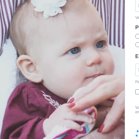
Ve
P
E
Pe
Vo
em