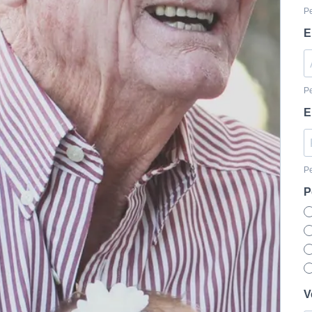
Pe
E
Pe
E
Pe
P
V